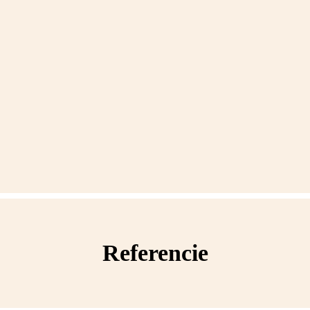
Referencie